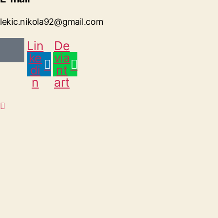
lekic.nikola92@gmail.com
Lin
De
ke
via
di
nt
n
art