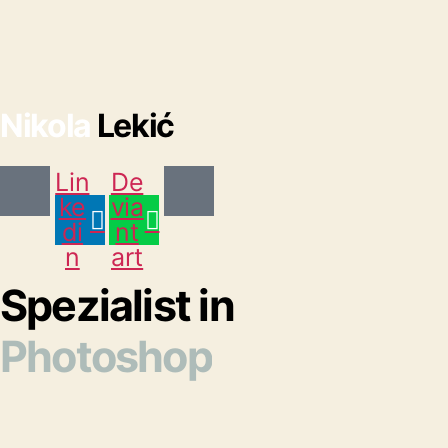
Nikola
Lekić
Lin
De
ke
via
di
nt
n
art
Spezialist in
Photoshop